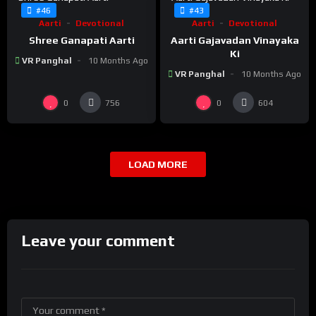
#46
#43
Aarti
Devotional
Aarti
Devotional
Shree Ganapati Aarti
Aarti Gajavadan Vinayaka
Ki
VR Panghal
10 Months Ago
VR Panghal
10 Months Ago
0
0
756
604
LOAD MORE
Leave your comment