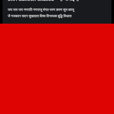
जय जय जय गणपति गणराजू मंगल भरण करण शुभ काजू
जै गजबदन सदन सुखदाता विश्व विनायका बुद्धि विधाता