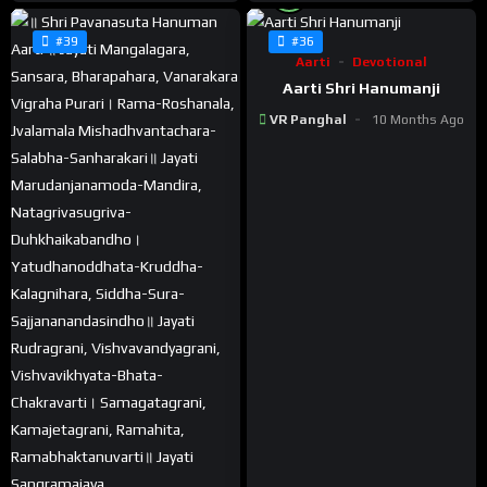
#39
#36
Aarti
Devotional
Aarti Shri Hanumanji
VR Panghal
10 Months Ago