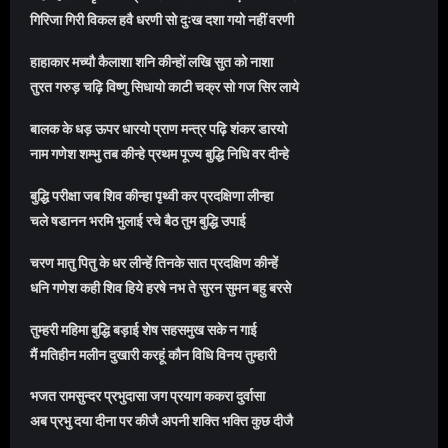
गिरिजा गिरी विकल हवै धरणी सो दुःख दशा गयो नहीं वरणी
हाहाकार मच्यौ कैलाशा शनि कीन्हों लखि सुत को नाशा
तुरत गरुड़ चढ़ि विष्णु सिधायो काटी चक्र सो गज सिर लाये
बालक के धड़ ऊपर धारयो प्राण मन्त्र पढ़ि शंकर डारयो
नाम गणेश शम्भु तब कीन्हे प्रथम पूज्य बुद्धि निधि वर दीन्हे
बुद्धि परीक्षा जब शिव कीन्हा पृथ्वी कर प्रदक्षिणा लीन्हा
चले षडानन भरमि भुलाई रचे बैठ तुम बुद्धि उपाई
चरण मातु पितु के धर लीन्हें तिनके सात प्रदक्षिण कीन्हें
धनि गणेश कही शिव हिये हरषे नभ ते सुरन सुमन बहु बरसे
तुम्हरी महिमा बुद्धि बड़ाई शेष सहसमुख सके न गाई
मैं मतिहीन मलीन दुखारी करहूं कौन विधि विनय तुम्हारी
भजत रामसुन्दर प्रभुदासा जग प्रयाग ककरा दुर्वासा
अब प्रभु दया दीना पर कीजै अपनी शक्ति भक्ति कुछ दीजै