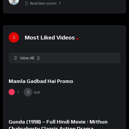
Reaction score:
1
Most Liked Videos
View All
%
100
0
Mamla Gadbad Hai Promo
#15
1
828
%
73
0
Gunda (1998) – Full Hindi Movie | Mithun
#2
Chakraborty Classic Action Drama