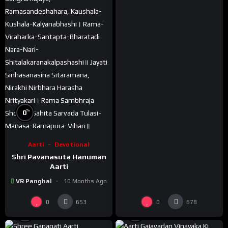
%
0
Aarti
Devotional
Shri Pavanasuta Hanuman
Aarti
VR Panghal
10 Months Ago
0
0
653
678
%
%
0
0