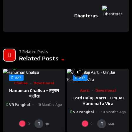
Dhanteras
7 Related Posts
Related Posts
%
100
%
0
#27
#37
Chalisa
Devotional
Hanuman Chalisa – हनुमान
Aarti
Devotional
चालीसा
Lord Balaji Aarti – Om Jai
Hanumata Vira
VR Panghal
10 Months Ago
VR Panghal
10 Months Ago
0
0
1K
660
%
100