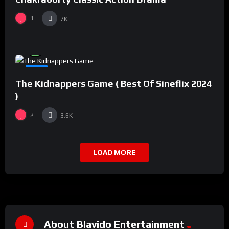
1
7K
%
94
0
#8
The Kidnappers Game ( Best Of Sineflix 2024
)
2
3.6K
LOAD MORE
About Blavido Entertainment