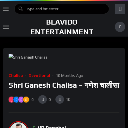
BLAVIDO
ENTERTAINMENT
Chalisa
Devotional
10 Months Ago
Shri Ganesh Chalisa – गणेश चालीसा
0
0
1K
VR Panghal