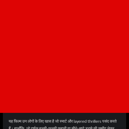
यह फिल्म उन लोगों के लिए खास है जो स्मार्ट और layered thrillers पसंद करते
हैं। हालाँकि, जो दर्शक हल्की-फुल्की कहानी या सीधे-सादे ड्रामे की उम्मीद लेकर