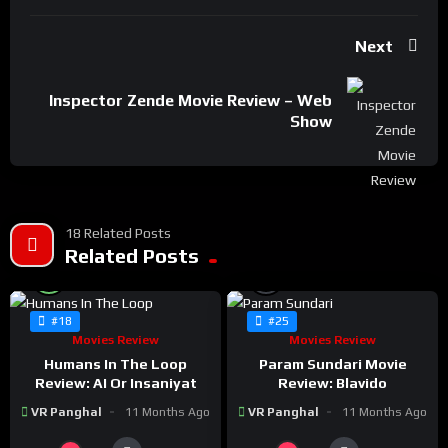
Next
Inspector Zende Movie Review – Web
Show
18 Related Posts
Related Posts
%
%
98
0
#18
#25
Movies Review
Movies Review
Humans In The Loop
Param Sundari Movie
Review: AI Or Insaniyat
Review: Blavido
VR Panghal
11 Months Ago
VR Panghal
11 Months Ago