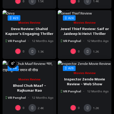
0
0
1.5K
1.4K
%
%
0
0
#23
#24
Movies Review
Movies Review
Deva Review: Shahid
Jewel Thief Review: Saif or
Kapoor’s Engaging Thriller
Jaideep ki Heist Thriller
VR Panghal
12 Months Ago
VR Panghal
12 Months Ago
0
0
1.3K
1.2K
%
0
%
0
#4
#29
Movies Review
Inspector Zende Movie
Movies Review
Review – Web Show
Bhool Chuk Maaf –
Rajkumar Rao
VR Panghal
12 Months Ago
VR Panghal
12 Months Ago
0
0
2.4K
1.2K