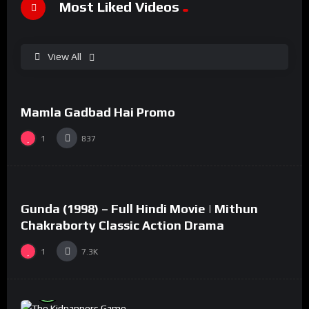
Most Liked Videos
View All
%
100
0
Mamla Gadbad Hai Promo
#15
1
837
%
73
0
Gunda (1998) – Full Hindi Movie | Mithun
#2
Chakraborty Classic Action Drama
1
7.3K
%
94
0