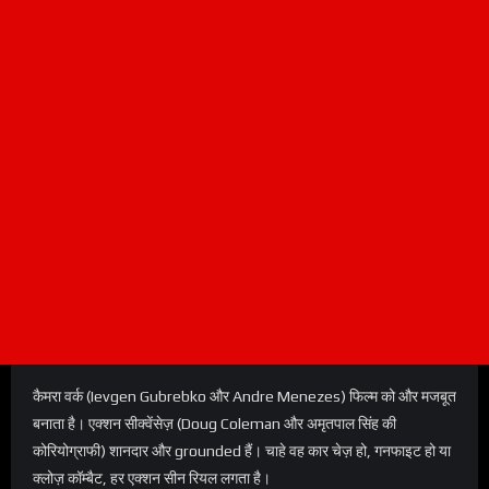
कैमरा वर्क (Ievgen Gubrebko और Andre Menezes) फिल्म को और मजबूत
बनाता है। एक्शन सीक्वेंसेज़ (Doug Coleman और अमृतपाल सिंह की
कोरियोग्राफी) शानदार और grounded हैं। चाहे वह कार चेज़ हो, गनफाइट हो या
क्लोज़ कॉम्बैट, हर एक्शन सीन रियल लगता है।