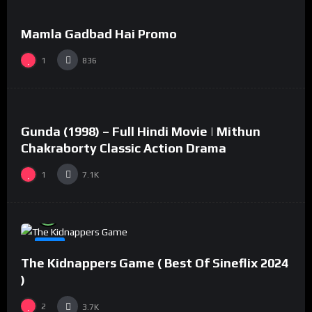
Mamla Gadbad Hai Promo
#15
1
836
%
73
0
Gunda (1998) – Full Hindi Movie | Mithun
#2
Chakraborty Classic Action Drama
1
7.1K
%
94
0
#8
The Kidnappers Game ( Best Of Sineflix 2024
)
2
3.7K