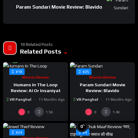
Param Sundari Movie Review: Blavido
18 Related Posts
Related Posts
%
%
98
0
#18
#25
Movies Review
Movies Review
Humans In The Loop
Param Sundari Movie
Review: AI Or Insaniyat
Review: Blavido
VR Panghal
11 Months Ago
VR Panghal
11 Months Ago
0
0
1.5K
1.4K
%
0
%
0
#24
#4