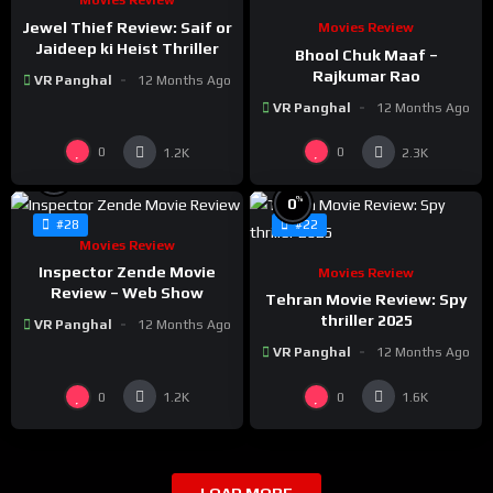
Movies Review
Jewel Thief Review: Saif or
Movies Review
Jaideep ki Heist Thriller
Bhool Chuk Maaf –
Rajkumar Rao
VR Panghal
12 Months Ago
VR Panghal
12 Months Ago
0
0
1.2K
2.3K
%
0
%
0
#28
#22
Movies Review
Inspector Zende Movie
Movies Review
Review – Web Show
Tehran Movie Review: Spy
thriller 2025
VR Panghal
12 Months Ago
VR Panghal
12 Months Ago
0
0
1.2K
1.6K