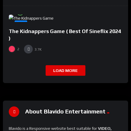
%
94
0
#8
The Kidnappers Game ( Best Of Sineflix 2024
)
2
3.7K
LOAD MORE
About Blavido Entertainment
Blavido is a Responsive website best suitable for
VIDEO,