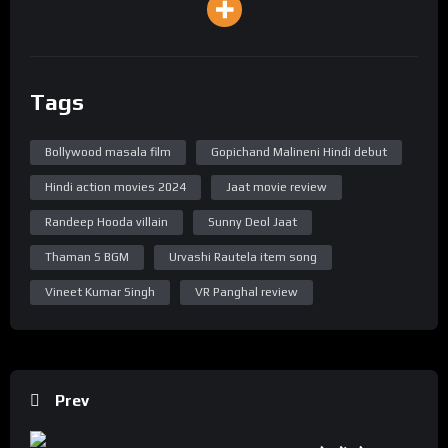
Tags
Bollywood masala film
Gopichand Malineni Hindi debut
Hindi action movies 2024
Jaat movie review
Randeep Hooda villain
Sunny Deol Jaat
Thaman S BGM
Urvashi Rautela item song
Vineet Kumar Singh
VR Panghal review
Prev