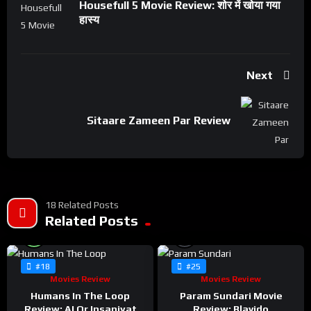
Housefull 5 Movie Review: शोर में खोया गया
हास्य
Next
Sitaare Zameen Par Review
18 Related Posts
Related Posts
%
%
98
0
#18
#25
Movies Review
Movies Review
Humans In The Loop
Param Sundari Movie
Review: AI Or Insaniyat
Review: Blavido