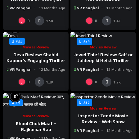
VR Panghal
11 Months Ago
VR Panghal
11 Months Ago
0
0
1.5K
1.4K
%
%
0
0
#23
#24
Movies Review
Movies Review
Deva Review: Shahid
Jewel Thief Review: Saif or
Kapoor’s Engaging Thriller
Jaideep ki Heist Thriller
VR Panghal
12 Months Ago
VR Panghal
12 Months Ago
0
0
1.3K
1.2K
%
0
%
0
#4
#28
Movies Review
Inspector Zende Movie
Movies Review
Review – Web Show
Bhool Chuk Maaf –
Rajkumar Rao
VR Panghal
12 Months Ago
VR Panghal
12 Months Ago