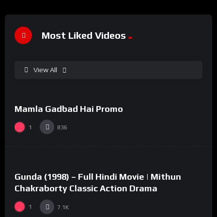
Most Liked Videos
View All
%
100
0
Mamla Gadbad Hai Promo
#15
1
836
%
73
0
Gunda (1998) – Full Hindi Movie | Mithun
#2
Chakraborty Classic Action Drama
1
7.1K