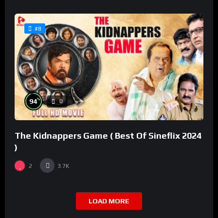
#8
%
94
0
The Kidnappers Game ( Best Of Sineflix 2024
)
2
3.7K
LOAD MORE