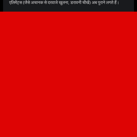
एलिमेंट्स (जैसे अचानक से दरवाजे खुलना, डरावनी चीखें) अब पुराने लगते हैं।