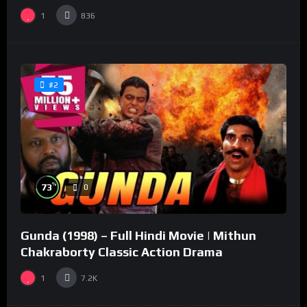
1
836
#2
%
73
0
Gunda (1998) – Full Hindi Movie | Mithun
Chakraborty Classic Action Drama
1
7.2K