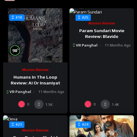
%
0
#18
#25
Movies Review
Param Sundari Movie
Review: Blavido
VR Panghal
11 Months Ago
%
98
Movies Review
Humans In The Loop
Review: AI Or Insaniyat
VR Panghal
11 Months Ago
0
0
1.5K
1.4K
%
0
#23
#24
Movies Review