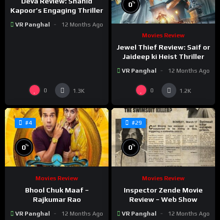
Deva Review: Shahid
%
0
Kapoor’s Engaging Thriller
VR Panghal
12 Months Ago
Movies Review
Jewel Thief Review: Saif or
Jaideep ki Heist Thriller
VR Panghal
12 Months Ago
0
0
1.3K
1.2K
#4
#29
%
%
0
0
Movies Review
Movies Review
Bhool Chuk Maaf –
Inspector Zende Movie
Rajkumar Rao
Review – Web Show
VR Panghal
12 Months Ago
VR Panghal
12 Months Ago