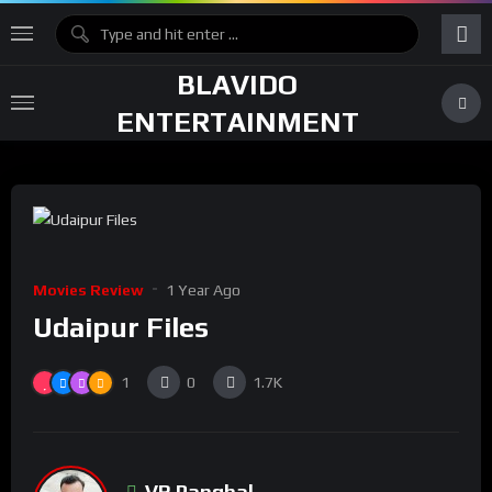
BLAVIDO
ENTERTAINMENT
Movies Review
1 Year Ago
Udaipur Files
1
0
1.7K
VR Panghal