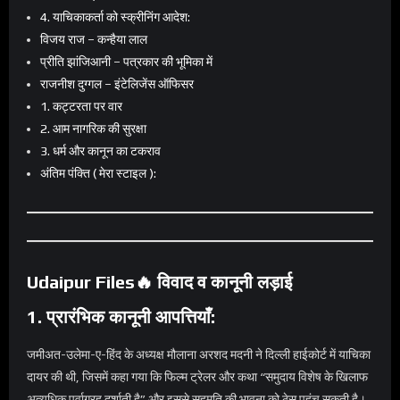
4. याचिकाकर्ता को स्क्रीनिंग आदेश:
विजय राज – कन्हैया लाल
प्रीति झांजिआनी – पत्रकार की भूमिका में
राजनीश दुग्गल – इंटेलिजेंस ऑफिसर
1. कट्टरता पर वार
2. आम नागरिक की सुरक्षा
3. धर्म और कानून का टकराव
अंतिम पंक्ति ( मेरा स्टाइल ):
Udaipur Files🔥 विवाद व कानूनी लड़ाई
1. प्रारंभिक कानूनी आपत्तियाँ:
जमीअत-उलेमा-ए-हिंद के अध्यक्ष मौलाना अरशद मदनी ने दिल्ली हाईकोर्ट में याचिका
दायर की थी, जिसमें कहा गया कि फिल्म ट्रेलर और कथा “समुदाय विशेष के खिलाफ
अत्यधिक पूर्वाग्रह दर्शाती है” और इससे सहमति की भावना को ठेस पहुंच सकती है।